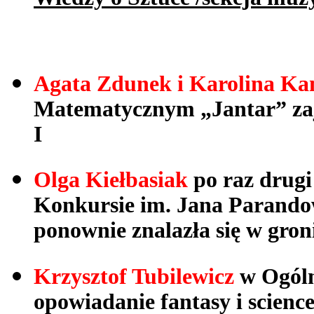
Agata Zdunek i Karolina K
Matematycznym
„Jantar” zaj
I
Olga Kiełbasiak
po raz drugi
Konkursie
im. Jana Parandow
ponownie znalazła się
w groni
Krzysztof Tubilewicz
w Ogól
opowiadanie
fantasy i science