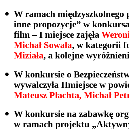
W ramach międzyszkolnego p
inne propozycje” w konkursac
film – I miejsce zajęła
Weroni
Michał Sowała
, w kategorii f
Miziała
, a kolejne wyróżnien
W konkursie o Bezpieczeńs
wywalczyła IImiejsce w powi
Mateusz Płachta, Michał Pet
W konkursie na zabawkę org
w ramach projektu „Aktywny