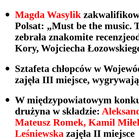
Magda Wasylik
zakwalifikow
Polsat: „Must be the music.
zebrała znakomite recenzjeo
Kory, Wojciecha Łozowskieg
Sztafeta chłopców w Wojewó
zajęła III miejsce, wygrywa
W międzypowiatowym konkur
drużyna w składzie:
Aleksan
Mateusz Romek, Kamil Miłek
Leśniewska
zajęła II miejsce