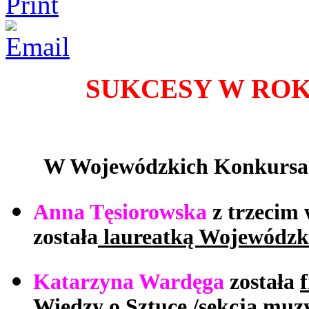
SUKCESY W ROK
W Wojewódzkich Konkursach 
Anna Tęsiorowska
z trzecim
została
laureatką Wojewódzki
Katarzyna Wardęga
została
Wiedzy
o Sztuce /sekcja muz