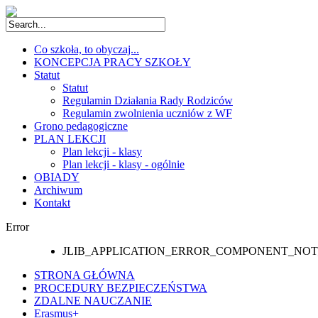
Co szkoła, to obyczaj...
KONCEPCJA PRACY SZKOŁY
Statut
Statut
Regulamin Działania Rady Rodziców
Regulamin zwolnienia uczniów z WF
Grono pedagogiczne
PLAN LEKCJI
Plan lekcji - klasy
Plan lekcji - klasy - ogólnie
OBIADY
Archiwum
Kontakt
Error
JLIB_APPLICATION_ERROR_COMPONENT_NO
STRONA GŁÓWNA
PROCEDURY BEZPIECZEŃSTWA
ZDALNE NAUCZANIE
Erasmus+