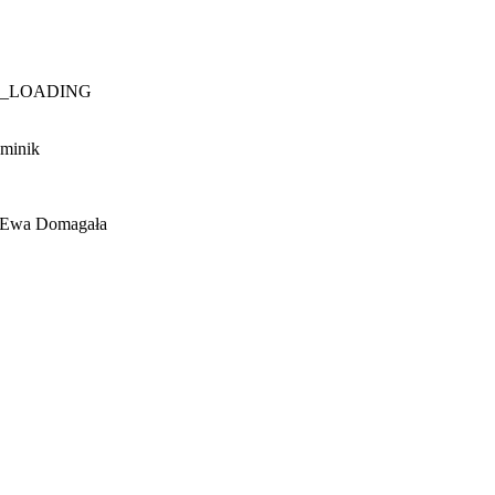
T_LOADING
ominik
r Ewa Domagała