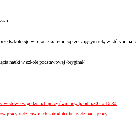
wsza
 przedszkolnego w roku szkolnym poprzedzającym rok, w którym ma ro
ęcia nauki w szkole podstawowej /oryginał/.
zawodowo w godzinach pracy świetlicy, tj. od 6.30 do 16.30.
ów pracy rodziców o ich zatrudnieniu i godzinach pracy.