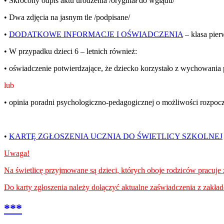
• Skrócony odpis aktu urodzenia /oryginał do wglądu/
• Dwa zdjęcia na jasnym tle /podpisane/
•
DODATKOWE INFORMACJE I OŚWIADCZENIA
– klasa pier
• W przypadku dzieci 6 – letnich również:
• oświadczenie potwierdzające, że dziecko korzystało z wychowania
lub
• opinia poradni psychologiczno-pedagogicznej o możliwości rozpocz
•
KARTĘ ZGŁOSZENIA UCZNIA DO ŚWIETLICY SZKOLNEJ
Uwaga!
Na świetlicę przyjmowane są dzieci, których oboje rodziców pracuje 
Do karty zgłoszenia należy dołączyć aktualne zaświadczenia z zakład
***