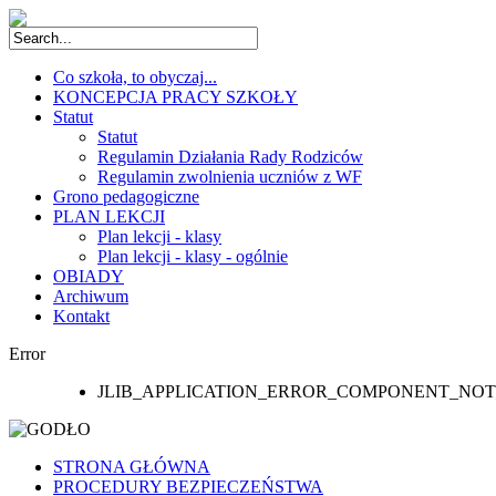
Co szkoła, to obyczaj...
KONCEPCJA PRACY SZKOŁY
Statut
Statut
Regulamin Działania Rady Rodziców
Regulamin zwolnienia uczniów z WF
Grono pedagogiczne
PLAN LEKCJI
Plan lekcji - klasy
Plan lekcji - klasy - ogólnie
OBIADY
Archiwum
Kontakt
Error
JLIB_APPLICATION_ERROR_COMPONENT_NO
STRONA GŁÓWNA
PROCEDURY BEZPIECZEŃSTWA